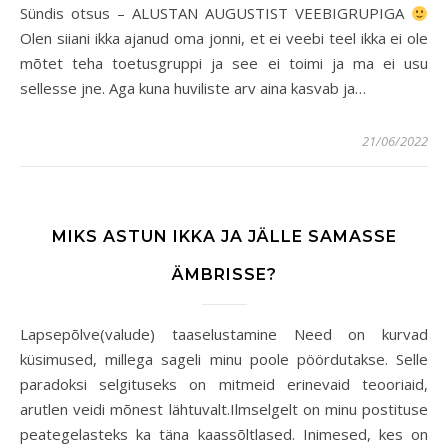
Sündis otsus – ALUSTAN AUGUSTIST VEEBIGRUPIGA
Olen siiani ikka ajanud oma jonni, et ei veebi teel ikka ei ole
mõtet teha toetusgruppi ja see ei toimi ja ma ei usu
sellesse jne. Aga kuna huviliste arv aina kasvab ja…
21/06/2022
MIKS ASTUN IKKA JA JÄLLE SAMASSE
ÄMBRISSE?
Lapsepõlve(valude) taaselustamine Need on kurvad
küsimused, millega sageli minu poole pöördutakse. Selle
paradoksi selgituseks on mitmeid erinevaid teooriaid,
arutlen veidi mõnest lähtuvalt.Ilmselgelt on minu postituse
peategelasteks ka täna kaassõltlased. Inimesed, kes on