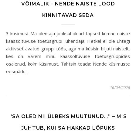
VÕIMALIK – NENDE NAISTE LOOD
KINNITAVAD SEDA
3 küsimust Ma olen aja jooksul olnud täpselt kümne naiste
kaassõltuvuse toetusgrupi juhendaja. Hetkel ei ole ühtegi
aktiivset avatud gruppi töös, aga ma küsisin hiljuti naistelt,
kes on varem minu kaassõltuvuse toetusgruppides
osalenud, kolm küsimust. Tahtsin teada: Nende küsimuste
eesmärk…
16/04/2026
“SA OLED NII ÜLBEKS MUUTUNUD…” – MIS
JUHTUB, KUI SA HAKKAD LÕPUKS