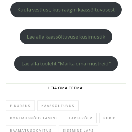
Kuula vestlust, kus räägin kaassõltuvusest
Lae alla kaassõltuvuse küsimustik
Lae alla tööleht "Märka oma mustreid"
LEIA OMA TEEMA:
E-KURSUS
KAASSÕLTUVUS
KOGEMUSNÕUSTAMINE
LAPSEPÕLV
PIIRID
RAAMATUSOOVITUS
SISEMINE LAPS