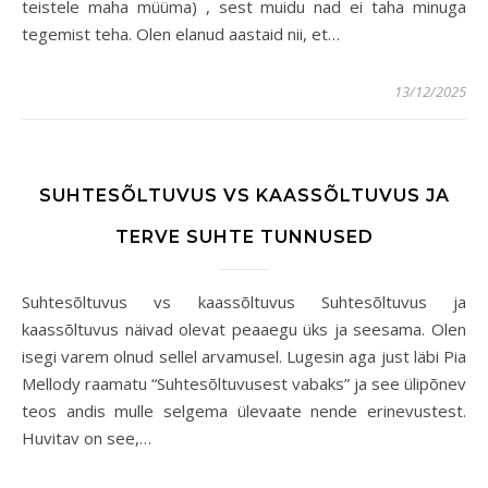
teistele maha müüma) , sest muidu nad ei taha minuga
tegemist teha. Olen elanud aastaid nii, et…
13/12/2025
SUHTESÕLTUVUS VS KAASSÕLTUVUS JA
TERVE SUHTE TUNNUSED
Suhtesõltuvus vs kaassõltuvus Suhtesõltuvus ja
kaassõltuvus näivad olevat peaaegu üks ja seesama. Olen
isegi varem olnud sellel arvamusel. Lugesin aga just läbi Pia
Mellody raamatu “Suhtesõltuvusest vabaks” ja see ülipõnev
teos andis mulle selgema ülevaate nende erinevustest.
Huvitav on see,…