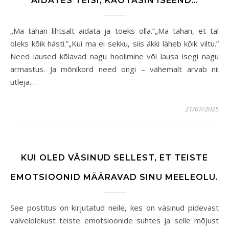
AIDATES TEISI, KAOTASIN ISEEND…
„Ma tahan lihtsalt aidata ja toeks olla.”„Ma tahan, et tal
oleks kõik hästi.”„Kui ma ei sekku, siis äkki läheb kõik viltu.”
Need laused kõlavad nagu hoolimine või lausa isegi nagu
armastus. Ja mõnikord need ongi – vähemalt arvab nii
ütleja.…
21/07/2025
KUI OLED VÄSINUD SELLEST, ET TEISTE
EMOTSIOONID MÄÄRAVAD SINU MEELEOLU.
See postitus on kirjutatud neile, kes on väsinud pidevast
valvelolekust teiste emotsioonide suhtes ja selle mõjust