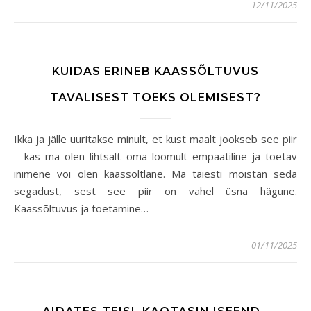
12/11/2025
KUIDAS ERINEB KAASSÕLTUVUS
TAVALISEST TOEKS OLEMISEST?
Ikka ja jälle uuritakse minult, et kust maalt jookseb see piir
– kas ma olen lihtsalt oma loomult empaatiline ja toetav
inimene või olen kaassõltlane. Ma täiesti mõistan seda
segadust, sest see piir on vahel üsna hägune.
Kaassõltuvus ja toetamine…
01/11/2025