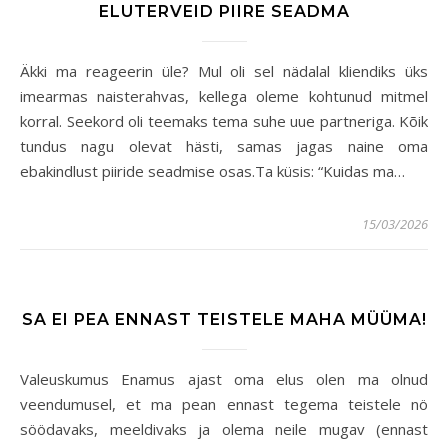
ELUTERVEID PIIRE SEADMA
Äkki ma reageerin üle? Mul oli sel nädalal kliendiks üks
imearmas naisterahvas, kellega oleme kohtunud mitmel
korral. Seekord oli teemaks tema suhe uue partneriga. Kõik
tundus nagu olevat hästi, samas jagas naine oma
ebakindlust piiride seadmise osas.Ta küsis: “Kuidas ma…
15/03/2026
SA EI PEA ENNAST TEISTELE MAHA MÜÜMA!
Valeuskumus Enamus ajast oma elus olen ma olnud
veendumusel, et ma pean ennast tegema teistele nö
söödavaks, meeldivaks ja olema neile mugav (ennast