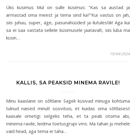
Üks küsimus Mul on sulle küsimus: “Kas sa austad ja
armastad oma meest ja tema sind ka?”Kui vastus on jah,
siis juhuu, super, äge, pasunahüüded ja ilutulestik! Aga kui
sa ei saa vastata sellele küsimusele jaatavalt, siis luba ma
küsin…
19/04/2024
KALLIS, SA PEAKSID MINEMA RAVILE!
Minu kaaslane on sõltlane Sageli küsivad minuga kohtuma
tulnud naised minult soovitusi, et kuidas oma sõltlasest
kaasale ometigi selgeks teha, et ta peab otsima abi,
minema ravile, leidma toetusgrupi vms. Ma tahan ju mehele
vaid head, aga tema ei taha…