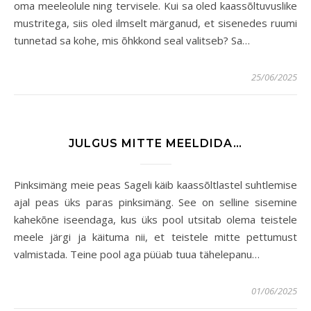
oma meeleolule ning tervisele. Kui sa oled kaassõltuvuslike
mustritega, siis oled ilmselt märganud, et sisenedes ruumi
tunnetad sa kohe, mis õhkkond seal valitseb? Sa…
25/06/2025
JULGUS MITTE MEELDIDA…
Pinksimäng meie peas Sageli käib kaassõltlastel suhtlemise
ajal peas üks paras pinksimäng. See on selline sisemine
kahekõne iseendaga, kus üks pool utsitab olema teistele
meele järgi ja käituma nii, et teistele mitte pettumust
valmistada. Teine pool aga püüab tuua tähelepanu…
01/06/2025