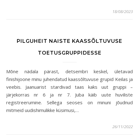
18/08/2023
PILGUHEIT NAISTE KAASSÕLTUVUSE
TOETUSGRUPPIDESSE
Mõne nädala pärast, detsembri keskel, ületavad
finishijoone minu juhendatud kaassõltuvuse grupid Keilas ja
veebis. Jaanuarist stardivad taas kaks uut gruppi –
järjekorras nr 6 ja nr 7. Juba käib uute huviliste
registreerumine. Sellega seoses on minuni jõudnud
mitmeid uudishimulikke küsimusi,…
26/11/2022