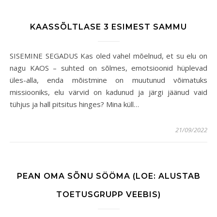
KAASSÕLTLASE 3 ESIMEST SAMMU
SISEMINE SEGADUS Kas oled vahel mõelnud, et su elu on
nagu KAOS – suhted on sõlmes, emotsioonid hüplevad
üles-alla, enda mõistmine on muutunud võimatuks
missiooniks, elu värvid on kadunud ja järgi jäänud vaid
tühjus ja hall pitsitus hinges? Mina küll…
21/09/2022
PEAN OMA SÕNU SÖÖMA (LOE: ALUSTAB
TOETUSGRUPP VEEBIS)