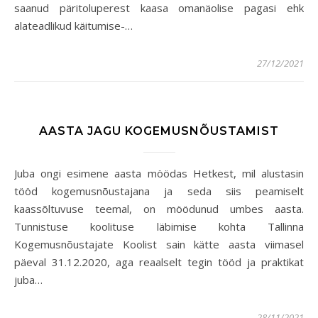
saanud päritoluperest kaasa omanäolise pagasi ehk
alateadlikud käitumise-…
27/12/2021
AASTA JAGU KOGEMUSNÕUSTAMIST
Juba ongi esimene aasta möödas Hetkest, mil alustasin
tööd kogemusnõustajana ja seda siis peamiselt
kaassõltuvuse teemal, on möödunud umbes aasta.
Tunnistuse koolituse läbimise kohta Tallinna
Kogemusnõustajate Koolist sain kätte aasta viimasel
päeval 31.12.2020, aga reaalselt tegin tööd ja praktikat
juba…
28/11/2021