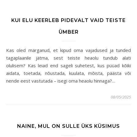
KUI ELU KEERLEB PIDEVALT VAID TEISTE
ÜMBER
Kas oled märganud, et kipud oma vajadused ja tunded
tagaplaanile jätma, sest teiste heaolu tundub alati
olulisem? Kas leiad end sageli suhetest, kus püüad kõiki
aidata, toetada, nõustada, kuulata, mõista, päästa või
nende eest vastutada – isegi oma heaolu hinnaga?…
08/05/2025
NAINE, MUL ON SULLE ÜKS KÜSIMUS