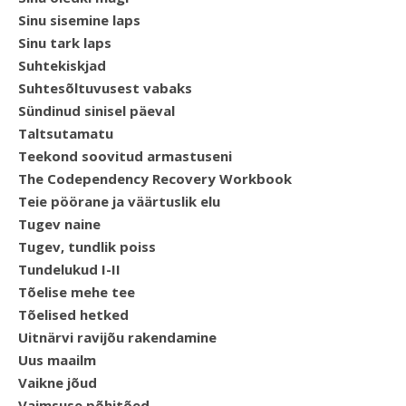
Sinu sisemine laps
Sinu tark laps
Suhtekiskjad
Suhtesõltuvusest vabaks
Sündinud sinisel päeval
Taltsutamatu
Teekond soovitud armastuseni
The Codependency Recovery Workbook
Teie pöörane ja väärtuslik elu
Tugev naine
Tugev, tundlik poiss
Tundelukud I-II
Tõelise mehe tee
Tõelised hetked
Uitnärvi ravijõu rakendamine
Uus maailm
Vaikne jõud
Vaimsuse põhitõed