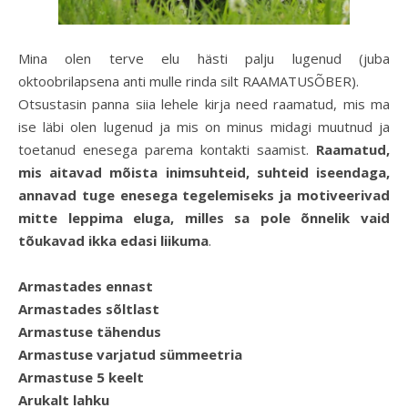
Mina olen terve elu hästi palju lugenud (juba
oktoobrilapsena anti mulle rinda silt RAAMATUSÕBER).
Otsustasin panna siia lehele kirja need raamatud, mis ma
ise läbi olen lugenud ja mis on minus midagi muutnud ja
toetanud enesega parema kontakti saamist.
Raamatud,
mis aitavad mõista inimsuhteid, suhteid iseendaga,
annavad tuge enesega tegelemiseks ja motiveerivad
mitte leppima eluga, milles sa pole õnnelik vaid
tõukavad ikka edasi liikuma
.
Armastades ennast
Armastades sõltlast
Armastuse tähendus
Armastuse varjatud sümmeetria
Armastuse 5 keelt
Arukalt lahku