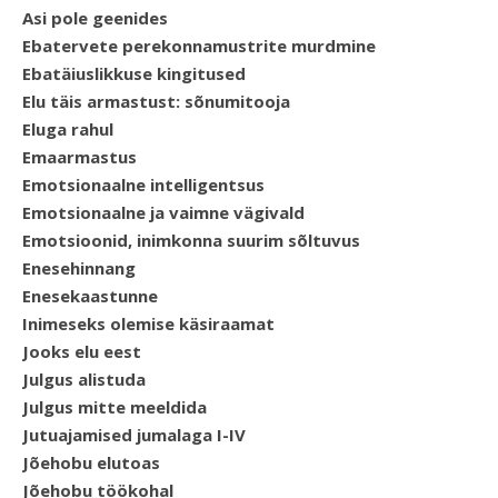
Asi pole geenides
Ebatervete perekonnamustrite murdmine
Ebatäiuslikkuse kingitused
Elu täis armastust: sõnumitooja
Eluga rahul
Emaarmastus
Emotsionaalne intelligentsus
Emotsionaalne ja vaimne vägivald
Emotsioonid, inimkonna suurim sõltuvus
Enesehinnang
Enesekaastunne
Inimeseks olemise käsiraamat
Jooks elu eest
Julgus alistuda
Julgus mitte meeldida
Jutuajamised jumalaga I-IV
Jõehobu elutoas
Jõehobu töökohal