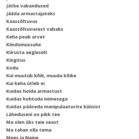
Jätke vabandused
Jääda armastajateks
Kaassõltuvus
Kaassõltuvusest vabaks
Keha peab arvet
Kiindumussuhe
Kiirusta aeglaselt
Kingitus
Kodu
Kui muutub kõik, muuda kõike
Kui keha ütleb ei
Kuidas hoida armastust
Kuidas kohtuda inimesega
Kuidas pääseda manipulaatorite küüsist
Läheduseni on pikk tee
Ma olen üks teie seast
Ma tahan olla tema
Mees ja Naine