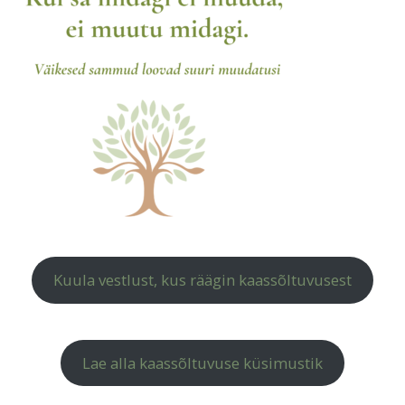
Kuula vestlust, kus räägin kaassõltuvusest
Lae alla kaassõltuvuse küsimustik