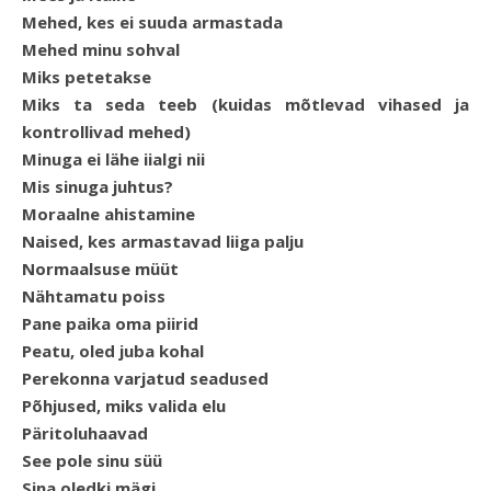
Mehed, kes ei suuda armastada
Mehed minu sohval
Miks petetakse
Miks ta seda teeb (kuidas mõtlevad vihased ja
kontrollivad mehed)
Minuga ei lähe iialgi nii
Mis sinuga juhtus?
Moraalne ahistamine
Naised, kes armastavad liiga palju
Normaalsuse müüt
Nähtamatu poiss
Pane paika oma piirid
Peatu, oled juba kohal
Perekonna varjatud seadused
Põhjused, miks valida elu
Päritoluhaavad
See pole sinu süü
Sina oledki mägi