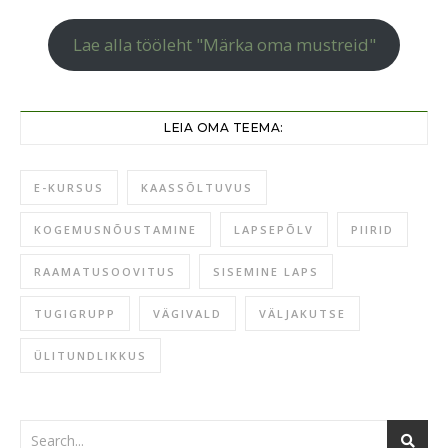
Lae alla tööleht "Märka oma mustreid"
LEIA OMA TEEMA:
E-KURSUS
KAASSÕLTUVUS
KOGEMUSNÕUSTAMINE
LAPSEPÕLV
PIIRID
RAAMATUSOOVITUS
SISEMINE LAPS
TUGIGRUPP
VÄGIVALD
VÄLJAKUTSE
ÜLITUNDLIKKUS