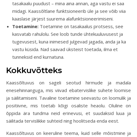
tasakaalu puudust – mina aina annan, aga vastu ei saa
midagi. Kaassõltlane funktsioneerib üle ja see võib viia
kaaslase järjest suurema alafunktsioneerimiseni.
Toetamine:
Toetamine on tasakaalus protsess, see
kasvatab rahulolu. See loob tunde ühtekuuluvusest ja
tugevusest, kuna inimesed julgevad jagada, anda ja ka
vastu küsida. Nad saavad üksteist toetada, ilma et
tunneksid end kurnatuna.
Kokkuvõtteks
Kaassõltuvus on sageli seotud hirmude ja madala
enesehinnanguga, mis viivad ebatervislike suhete loomise
ja säilitamiseni. Tavaline toetamine seevastu on loomulik ja
positiivne, mis toetab kõigi osaliste heaolu. Oluline on
õppida ära tundma neid erinevusi, et suudaksid luua ja
säilitada tervislikke suhteid ning hoolitseda enda eest.
Kaassõltuvus on keeruline teema, kuid selle mõistmine ja