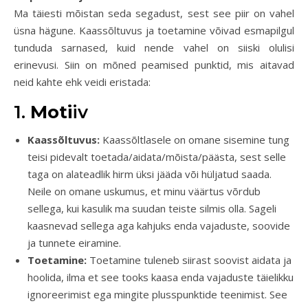
Ma täiesti mõistan seda segadust, sest see piir on vahel
üsna hägune. Kaassõltuvus ja toetamine võivad esmapilgul
tunduda sarnased, kuid nende vahel on siiski olulisi
erinevusi. Siin on mõned peamised punktid, mis aitavad
neid kahte ehk veidi eristada:
1.
Moti
iv
Kaassõltuvus:
Kaassõltlasele on omane sisemine tung
teisi pidevalt toetada/aidata/mõista/päästa, sest selle
taga on alateadlik hirm üksi jääda või hüljatud saada.
Neile on omane uskumus, et minu väärtus võrdub
sellega, kui kasulik ma suudan teiste silmis olla. Sageli
kaasnevad sellega aga kahjuks enda vajaduste, soovide
ja tunnete eiramine.
Toetamine:
Toetamine tuleneb siirast soovist aidata ja
hoolida, ilma et see tooks kaasa enda vajaduste täielikku
ignoreerimist ega mingite plusspunktide teenimist. See