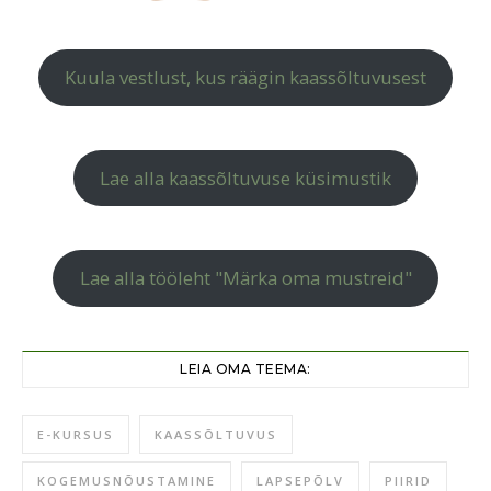
Kuula vestlust, kus räägin kaassõltuvusest
Lae alla kaassõltuvuse küsimustik
Lae alla tööleht "Märka oma mustreid"
LEIA OMA TEEMA:
E-KURSUS
KAASSÕLTUVUS
KOGEMUSNÕUSTAMINE
LAPSEPÕLV
PIIRID