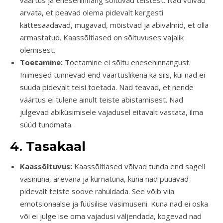
väärtus ja enesehinnang sõltuvad teistest. Nad võivad
arvata, et peavad olema pidevalt kergesti
kättesaadavad, mugavad, mõistvad ja abivalmid, et olla
armastatud. Kaassõltlased on sõltuvuses vajalik
olemisest.
Toetamine:
Toetamine ei sõltu enesehinnangust.
Inimesed tunnevad end väärtuslikena ka siis, kui nad ei
suuda pidevalt teisi toetada. Nad teavad, et nende
väärtus ei tulene ainult teiste abistamisest. Nad
julgevad abiküsimisele vajadusel eitavalt vastata, ilma
süüd tundmata.
4.
Tasakaal
Kaassõltuvus:
Kaassõltlased võivad tunda end sageli
väsinuna, ärevana ja kurnatuna, kuna nad püüavad
pidevalt teiste soove rahuldada. See võib viia
emotsionaalse ja füüsilise väsimuseni. Kuna nad ei oska
või ei julge ise oma vajadusi väljendada, kogevad nad