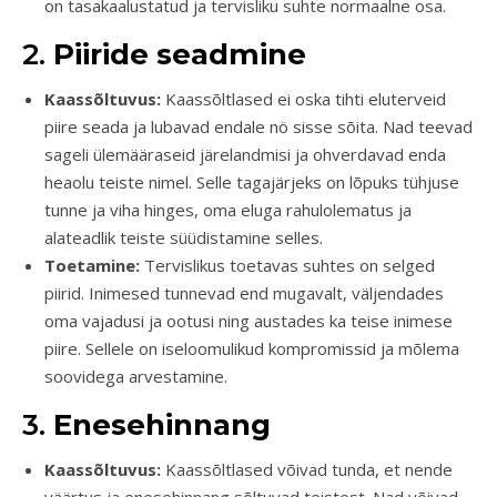
on tasakaalustatud ja tervisliku suhte normaalne osa.
2.
Piiride seadmine
Kaassõltuvus:
Kaassõltlased ei oska tihti eluterveid
piire seada ja lubavad endale nö sisse sõita. Nad teevad
sageli ülemääraseid järelandmisi ja ohverdavad enda
heaolu teiste nimel. Selle tagajärjeks on lõpuks tühjuse
tunne ja viha hinges, oma eluga rahulolematus ja
alateadlik teiste süüdistamine selles.
Toetamine:
Tervislikus toetavas suhtes on selged
piirid. Inimesed tunnevad end mugavalt, väljendades
oma vajadusi ja ootusi ning austades ka teise inimese
piire. Sellele on iseloomulikud kompromissid ja mõlema
soovidega arvestamine.
3.
Enesehinnang
Kaassõltuvus:
Kaassõltlased võivad tunda, et nende