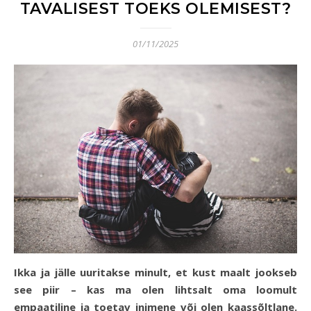
TAVALISEST TOEKS OLEMISEST?
01/11/2025
Ikka ja jälle uuritakse minult, et kust maalt jookseb
see piir – kas ma olen lihtsalt oma loomult
empaatiline ja toetav inimene või olen kaassõltlane.