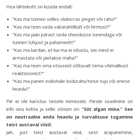
Hea lähtekoht on küsida endalt:
“Kas ma tunnen selles olukorras pinget või rahu?”
“Kas ma teen seda vabatahtlikult või hirmust?”
“Kas ma jään pärast seda ühendusse iseendaga või
tunnen tühjust ja pahameelt?”
“Kas ma kardan, et kui ma ei nõustu, siis mind ei
armastata või jäetakse maha?”
“Kas ma teen oma otsuseid sõltuvalt tema võimalikust
reaktsioonist?”
“Kas ma panen esikohale kodurahu/teise tuju või enese
heaolu?”
Piir ei ole karistus teisele inimesele. Piiride seadmine on
info sinu kohta ja selle sõnum on:
“Siit algan mina.” See
on neutraalne enda heaolu ja turvalisuse tagamine
teist austaval viisil.
Jah, just teist austaval viisil, sest ärapanemine,