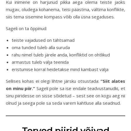
Kui inimene on harjunud pikka aega olema teiste jaoks
mugav, oludega kohanema, teisi päästma, vältima konflikte,
siis tema sisemine kompass võib olla üsna segaduses.
Sageli on ta õppinud:
teiste vajadused on tähtsamad
oma tunded tuleb alla suruda
rahu nimel tuleb järele anda, konfliktid on ohtlikud
armastus tuleb välja teenida
eristumise korral heidetakse mind kambast välja
Sellises kohas ei olegi lihtne järsku otsustada:
“Siit alates
on minu piir.”
Sageli pole sa ise endale teadvustanudki, et
sinu piiridesse on sisse sõidetud – sest see on kogu aeg nii
olnud ja seega pole sa seda varem kahtluse alla seadnud.
Terved piirid võivad