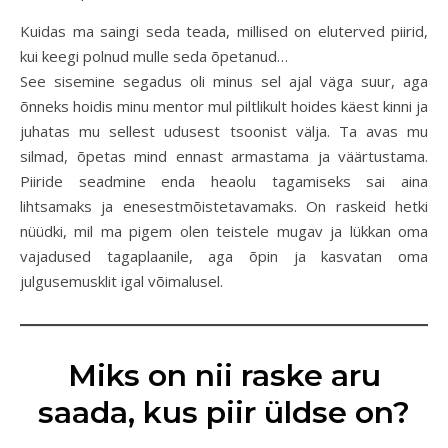
Kuidas ma saingi seda teada, millised on eluterved piirid,
kui keegi polnud mulle seda õpetanud…
See sisemine segadus oli minus sel ajal väga suur, aga
õnneks hoidis minu mentor mul piltlikult hoides käest kinni ja
juhatas mu sellest udusest tsoonist välja. Ta avas mu
silmad, õpetas mind ennast armastama ja väärtustama.
Piiride seadmine enda heaolu tagamiseks sai aina
lihtsamaks ja enesestmõistetavamaks. On raskeid hetki
nüüdki, mil ma pigem olen teistele mugav ja lükkan oma
vajadused tagaplaanile, aga õpin ja kasvatan oma
julgusemusklit igal võimalusel.
Miks on nii raske aru
saada, kus piir üldse on?