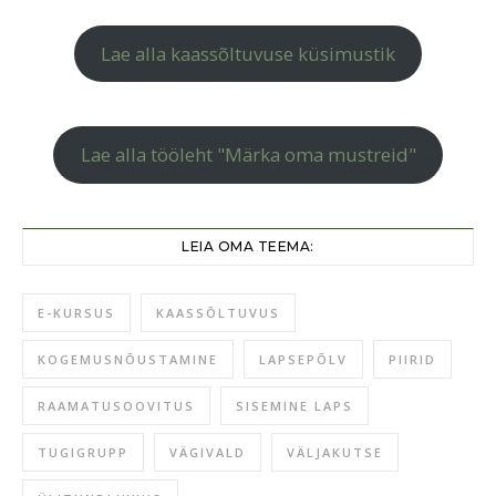
Lae alla kaassõltuvuse küsimustik
Lae alla tööleht "Märka oma mustreid"
LEIA OMA TEEMA:
E-KURSUS
KAASSÕLTUVUS
KOGEMUSNÕUSTAMINE
LAPSEPÕLV
PIIRID
RAAMATUSOOVITUS
SISEMINE LAPS
TUGIGRUPP
VÄGIVALD
VÄLJAKUTSE