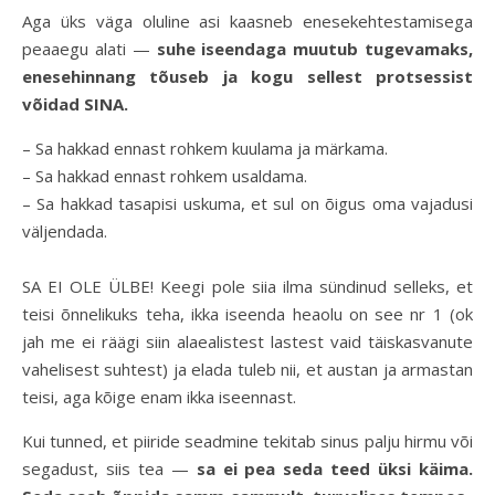
Aga üks väga oluline asi kaasneb enesekehtestamisega
peaaegu alati —
suhe iseendaga muutub tugevamaks,
enesehinnang tõuseb ja kogu sellest protsessist
võidad SINA.
– Sa hakkad ennast rohkem kuulama ja märkama.
– Sa hakkad ennast rohkem usaldama.
– Sa hakkad tasapisi uskuma, et sul on õigus oma vajadusi
väljendada.
SA EI OLE ÜLBE! Keegi pole siia ilma sündinud selleks, et
teisi õnnelikuks teha, ikka iseenda heaolu on see nr 1 (ok
jah me ei räägi siin alaealistest lastest vaid täiskasvanute
vahelisest suhtest) ja elada tuleb nii, et austan ja armastan
teisi, aga kõige enam ikka iseennast.
Kui tunned, et piiride seadmine tekitab sinus palju hirmu või
segadust, siis tea —
sa ei pea seda teed üksi käima.