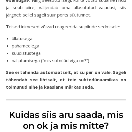
ebamugav.
Ning seetõttu isegi, kui ta võtab südame rindu
ja seab piire, väljendab oma allasututud vajadusi, siis
järgneb sellel sageli suur ports süütunnet.
Teised inimesed võivad reageerida su piiride sedmisele:
üllatusega
pahameelega
süüdistustega
naljatamisega (“mis sul nüüd viga on?”)
See ei tähenda automaatselt, et su piir on vale. Sageli
tähendab see lihtsalt, et teie suhtedünaamikas on
toimunud nihe ja kaaslane märkas seda.
Kuidas siis aru saada, mis
on ok ja mis mitte?