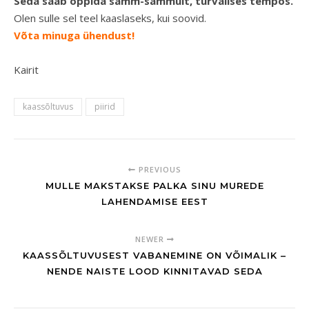
Seda saab õppida samm-sammult, turvalises tempos.
Olen sulle sel teel kaaslaseks, kui soovid.
Võta minuga ühendust!
Kairit
kaassõltuvus
piirid
PREVIOUS
MULLE MAKSTAKSE PALKA SINU MUREDE
LAHENDAMISE EEST
NEWER
KAASSÕLTUVUSEST VABANEMINE ON VÕIMALIK –
NENDE NAISTE LOOD KINNITAVAD SEDA