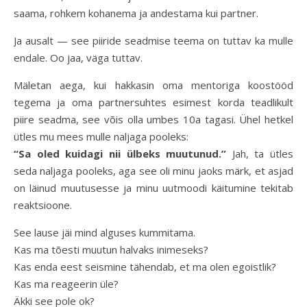
saama, rohkem kohanema ja andestama kui partner.
Ja ausalt — see piiride seadmise teema on tuttav ka mulle
endale. Oo jaa, väga tuttav.
Mäletan aega, kui hakkasin oma mentoriga koostööd
tegema ja oma partnersuhtes esimest korda teadlikult
piire seadma, see võis olla umbes 10a tagasi. Ühel hetkel
ütles mu mees mulle naljaga pooleks:
“Sa oled kuidagi nii ülbeks muutunud.”
Jah, ta ütles
seda naljaga pooleks, aga see oli minu jaoks märk, et asjad
on läinud muutusesse ja minu uutmoodi käitumine tekitab
reaktsioone.
See lause jäi mind alguses kummitama.
Kas ma tõesti muutun halvaks inimeseks?
Kas enda eest seismine tähendab, et ma olen egoistlik?
Kas ma reageerin üle?
Äkki see pole ok?