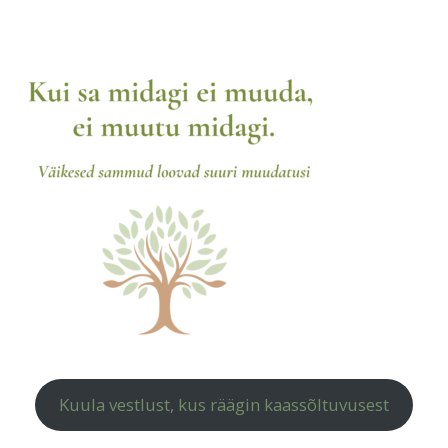
Kuula vestlust, kus räägin kaassõltuvusest