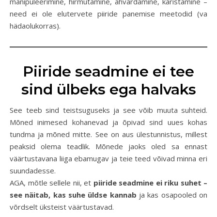
manipuleerimine, hirmutamine, ähvardamine, karistamine –
need ei ole elutervete piiride panemise meetodid (va
hädaolukorras).
Piiride seadmine ei tee
sind ülbeks ega halvaks
See teeb sind teistsuguseks ja see võib muuta suhteid.
Mõned inimesed kohanevad ja õpivad sind uues kohas
tundma ja mõned mitte. See on aus ülestunnistus, millest
peaksid olema teadlik. Mõnede jaoks oled sa ennast
väärtustavana liiga ebamugav ja teie teed võivad minna eri
suundadesse.
AGA, mõtle sellele nii, et
piiride seadmine ei riku suhet –
see näitab, kas suhe üldse kannab
ja kas osapooled on
võrdselt üksteist väärtustavad.