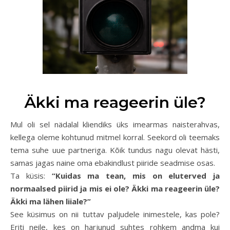
Äkki ma reageerin üle?
Mul oli sel nädalal kliendiks üks imearmas naisterahvas,
kellega oleme kohtunud mitmel korral. Seekord oli teemaks
tema suhe uue partneriga. Kõik tundus nagu olevat hästi,
samas jagas naine oma ebakindlust piiride seadmise osas.
Ta küsis:
“Kuidas ma tean, mis on eluterved ja
normaalsed piirid ja mis ei ole? Äkki ma reageerin üle?
Äkki ma lähen liiale?”
See küsimus on nii tuttav paljudele inimestele, kas pole?
Eriti neile, kes on harjunud suhtes rohkem andma kui