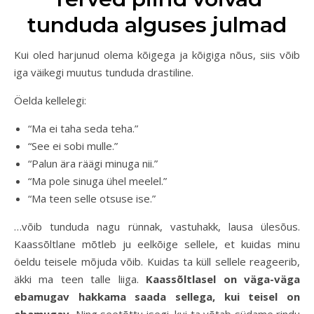
tunduda alguses julmad
Kui oled harjunud olema kõigega ja kõigiga nõus, siis võib
iga väikegi muutus tunduda drastiline.
Öelda kellelegi:
“Ma ei taha seda teha.”
“See ei sobi mulle.”
“Palun ära räägi minuga nii.”
“Ma pole sinuga ühel meelel.”
“Ma teen selle otsuse ise.”
…võib tunduda nagu rünnak, vastuhakk, lausa ülesõus.
Kaassõltlane mõtleb ju eelkõige sellele, et kuidas minu
öeldu teisele mõjuda võib. Kuidas ta küll sellele reageerib,
äkki ma teen talle liiga.
Kaassõltlasel on väga-väga
ebamugav hakkama saada sellega, kui teisel on