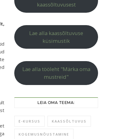
kaassõltuvusest
t,
Lae alla kaassõltuvuse
küsimustik
kid
nud
te
ed
Lae alla tööleht "Märka oma
mustreid"
ult
LEIA OMA TEEMA:
st
E-KURSUS
KAASSÕLTUVUS
 et
ga
KOGEMUSNÕUSTAMINE