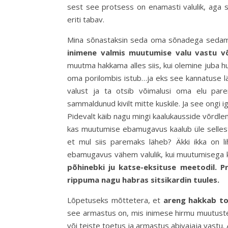
sest see protsess on enamasti valulik, aga se
eriti tabav.
Mina sõnastaksin seda oma sõnadega seda
inimene valmis muutumise valu vastu v
muutma hakkama alles siis, kui olemine juba hull
oma porilombis istub…ja eks see kannatuse lä
valust ja ta otsib võimalusi oma elu pare
sammaldunud kivilt mitte kuskile. Ja see ongi ig
Pidevalt käib nagu mingi kaalukausside võrdl
kas muutumise ebamugavus kaalub üle sellest
et mul siis paremaks läheb? Äkki ikka on li
ebamugavus vähem valulik, kui muutumisega k
põhinebki ju katse-eksituse meetodil. P
rippuma nagu habras sitsikardin tuules.
Lõpetuseks mõttetera, et
areng hakkab toi
see armastus on, mis inimese hirmu muutuste
või teiste toetus ja armastus abivajaja vast