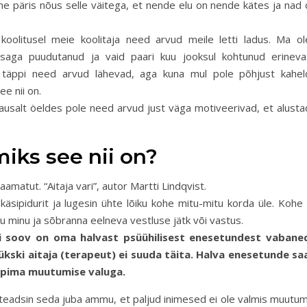
he päris nõus selle väitega, et nende elu on nende kätes ja nad 
oolitusel meie koolitaja need arvud meile letti ladus. Ma ol
saga puudutanud ja vaid paari kuu jooksul kohtunud erineva
i täppi need arvud lähevad, aga kuna mul pole põhjust kahel
ee nii on.
usalt öeldes pole need arvud just väga motiveerivad, et alusta
iks see nii on?
amatut. “Aitaja vari”, autor Martti Lindqvist.
käsipidurit ja lugesin ühte lõiku kohe mitu-mitu korda üle. Kohe 
u minu ja sõbranna eelneva vestluse jätk või vastus.
di soov on oma halvast psüühilisest enesetundest vabane
kski aitaja (terapeut) ei suuda täita. Halva enesetunde sa
leppima muutumise valuga.
, teadsin seda juba ammu, et paljud inimesed ei ole valmis muutu