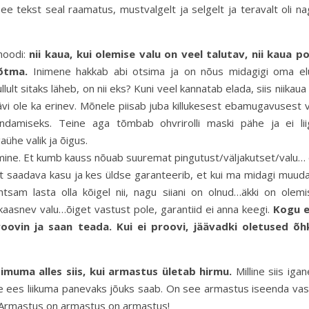
e tekst seal raamatus, mustvalgelt ja selgelt ja teravalt oli na
moodi:
nii kaua, kui olemise valu on veel talutav, nii kaua po
õtma.
Inimene hakkab abi otsima ja on nõus midagigi oma el
ult sitaks läheb, on nii eks? Kuni veel kannatab elada, siis niikaua
vi ole ka erinev. Mõnele piisab juba killukesest ebamugavusest v
ndamiseks. Teine aga tõmbab ohvrirolli maski pähe ja ei lii
aühe valik ja õigus.
emine. Et kumb kauss nõuab suuremat pingutust/väljakutset/valu… 
 saadava kasu ja kes üldse garanteerib, et kui ma midagi muuda
htsam lasta olla kõigel nii, nagu siiani on olnud…äkki on olemi
aasnev valu…õiget vastust pole, garantiid ei anna keegi.
Kogu e
roovin ja saan teada. Kui ei proovi, jäävadki oletused õh
muma alles siis, kui armastus ületab hirmu.
Milline siis iga
 ees liikuma panevaks jõuks saab. On see armastus iseenda vas
u. Armastus on armastus on armastus!