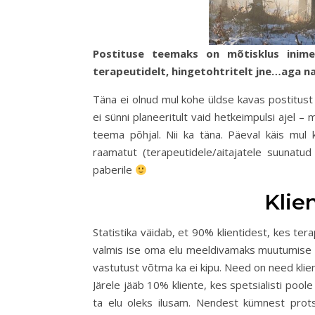
Postituse teemaks on mõtisklus inimes
terapeutidelt, hingetohtritelt jne…aga n
Täna ei olnud mul kohe üldse kavas postitust k
ei sünni planeeritult vaid hetkeimpulsi ajel 
teema põhjal. Nii ka täna. Päeval käis mul 
raamatut (terapeutidele/aitajatele suunat
paberile
Klie
Statistika väidab, et 90% klientidest, kes ter
valmis ise oma elu meeldivamaks muutumise n
vastutust võtma ka ei kipu. Need on need klien
Järele jääb 10% kliente, kes spetsialisti poo
ta elu oleks ilusam. Nendest kümnest prot