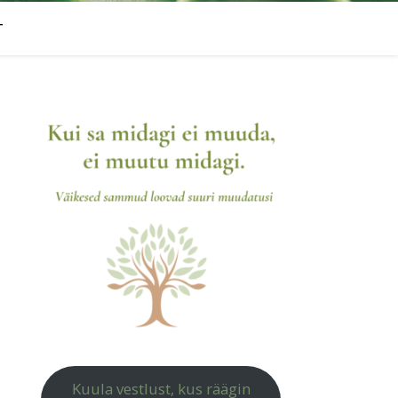
T
Kuula vestlust, kus räägin