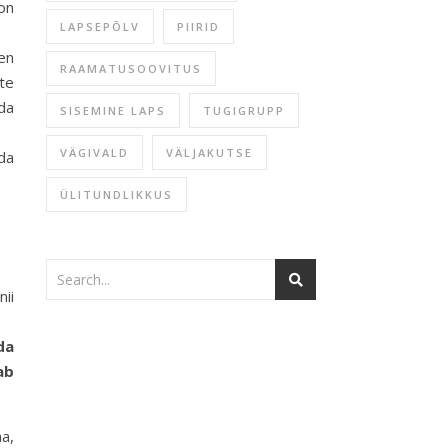
on
LAPSEPÕLV
PIIRID
en
RAAMATUSOOVITUS
te
da
SISEMINE LAPS
TUGIGRUPP
VÄGIVALD
VÄLJAKUTSE
da
ÜLITUNDLIKKUS
nii
da
ab
ma,