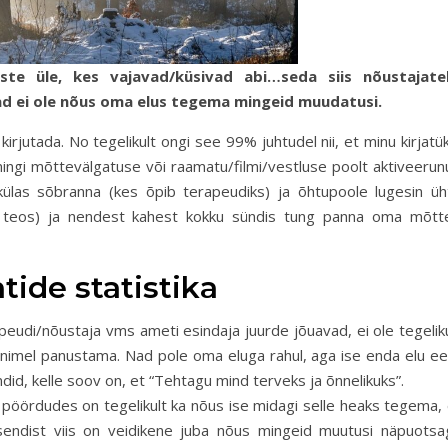
te üle, kes vajavad/küsivad abi…seda siis nõustajatel
ad ei ole nõus oma elus tegema mingeid muudatusi.
irjutada. No tegelikult ongi see 99% juhtudel nii, et minu kirjatü
– mingi mõttevälgatuse või raamatu/filmi/vestluse poolt aktiveeru
külas sõbranna (kes õpib terapeudiks) ja õhtupoole lugesin üh
ud teos) ja nendest kahest kokku sündis tung panna oma mõtt
ntide statistika
apeudi/nõustaja vms ameti esindaja juurde jõuavad, ei ole tegelik
imel panustama. Nad pole oma eluga rahul, aga ise enda elu ee
did, kelle soov on, et “Tehtagu mind terveks ja õnnelikuks”.
le pöördudes on tegelikult ka nõus ise midagi selle heaks tegema,
sendist viis on veidikene juba nõus mingeid muutusi näpuotsa