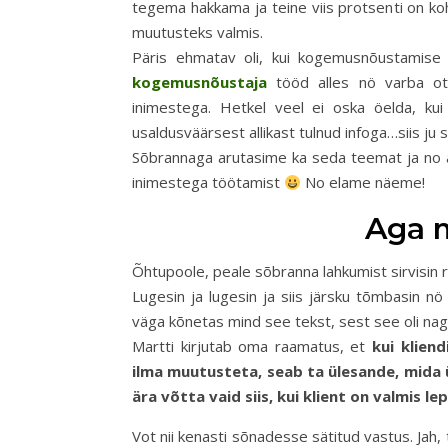
tegema hakkama ja teine viis protsenti on ko
muutusteks valmis.
Päris ehmatav oli, kui kogemusnõustamise k
kogemusnõustaja
tööd alles nö varba ot
inimestega. Hetkel veel ei oska öelda, ku
usaldusväärsest allikast tulnud infoga…siis ju s
Sõbrannaga arutasime ka seda teemat ja no a
inimestega töötamist
No elame näeme!
Aga m
Õhtupoole, peale sõbranna lahkumist sirvisin ra
Lugesin ja lugesin ja siis järsku tõmbasin nö 
väga kõnetas mind see tekst, sest see oli nag
Martti kirjutab oma raamatus, et
kui klien
ilma muutusteta, seab ta ülesande, mida ü
ära võtta vaid siis, kui klient on valmis 
Vot nii kenasti sõnadesse sätitud vastus. Jah