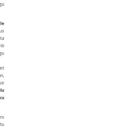
gu
le
us
 ta
õi
gu
et
n,
se
lu
ku
nes
tu