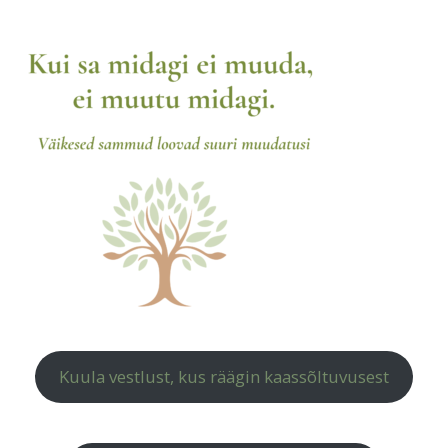
Kuula vestlust, kus räägin kaassõltuvusest