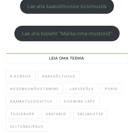
Lae alla kaassõltuvuse küsimustik
Lae alla tööleht "Märka oma mustreid"
LEIA OMA TEEMA:
E-KURSUS
KAASSÕLTUVUS
KOGEMUSNÕUSTAMINE
LAPSEPÕLV
PIIRID
RAAMATUSOOVITUS
SISEMINE LAPS
TUGIGRUPP
VÄGIVALD
VÄLJAKUTSE
ÜLITUNDLIKKUS