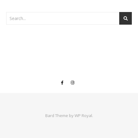
Bard Theme by
WP Royal
.