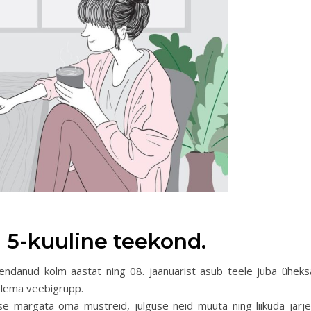
d 5-kuuline teekond.
endanud kolm aastat ning 08. jaanuarist asub teele juba üheks
olema veebigrupp.
ärgata oma mustreid, julguse neid muuta ning liikuda järje