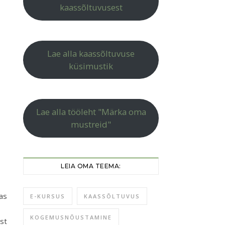
kaassõltuvusest
Lae alla kaassõltuvuse
küsimustik
Lae alla tööleht "Märka oma
mustreid"
LEIA OMA TEEMA:
as
E-KURSUS
KAASSÕLTUVUS
KOGEMUSNÕUSTAMINE
st