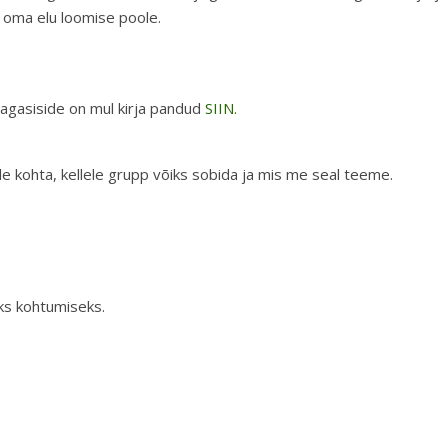
oma elu loomise poole.
tagasiside on mul kirja pandud
SIIN.
le kohta, kellele grupp võiks sobida ja mis me seal teeme.
s kohtumiseks.