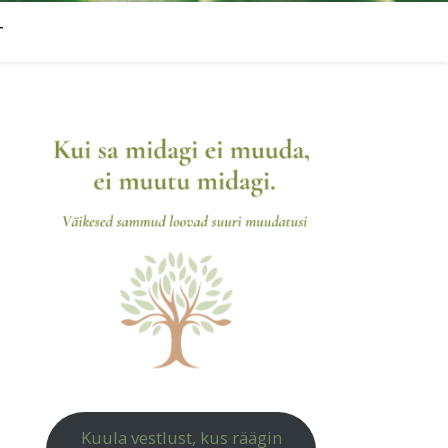
T
Kuula vestlust, kus räägin