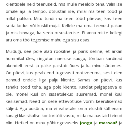
klientidele neid teenuseid, mis mulle meeldib teha. Valin ise
omale aja ja tempo, otsustan ise, millal ma teen tööd ja
millal puhkan. Mitu tundi ma teen tööd päevas, kas teen
seda kodus või kuskil mujal. Kellele ma oma teenust pakun
ja mis hinnaga, ka seda otsustan ise. Ei anna mitte kellegi
aru oma töö tegemise mahu ega sisu osas.
Muidugi, see pole alati roosiline ja päris selline, et ärkan
hommikul üles, ringutan naeruse suuga, tõmban kardinad
akendelt eest ja päike paistab õues ja ka minu südames.
On päevi, kus peab end tugevasti motiveerima, sest olen
pannud endale liiga palju kliente. Samas on päevi, kus
tahaks tööd teha, aga pole kliente. Kindlat palgapäeva ei
ole, mõnel kuul on sissetulekud suuremad, mõnel kuul
kesisemad. Need on selle ettevõtluse vormi keerulisemad
küljed. Aga ausõna, ma ei vahetaks oma elustiili küll enam
kunagi klassikalise kontoritöö vastu, mida ma aastaid teinud
olin. Hetkel on minu põhitegevuseks
jooga
ja
massaaž
ja