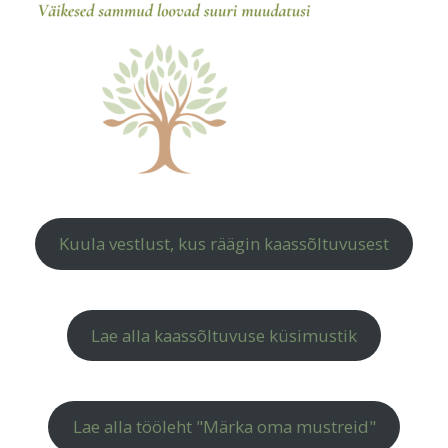
Kuula vestlust, kus räägin kaassõltuvusest
Lae alla kaassõltuvuse küsimustik
Lae alla tööleht "Märka oma mustreid"