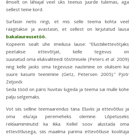
ilmselt on lähiajal veel üks teenus juurde tulemas, aga
sellest teine kord.
Surfasin netis ringi, et mis selle teema kohta veel
räägitakse ja avastasin, et sellest on kirjutatud lausa
bakalaureusetöö.
Kopeerin sealt ühe imeilusa lause: “Elustiiliettevõtjaks
peetakse ettevõtjat, kelle tegevus on
suunatud oma elukvaliteedi tõstmisele (Peters
et al
. 2009)
ning kelle jaoks oma tegevuse nautimine on olulisem kui
suure kasumi teenimine (Getz, Petersen 2005).” Pjotr
Zeljonõi
Seda tööd on päris huvitav lugeda ja teema sai mulle kohe
palju selgemaks.
Vot siis selline teemaarendus täna. Eluviis ja ettevõtlus ja
oma elu/aja peremeheks olemine. Lõpetuseks
reklaamiminutid ka ikka. Kellel soov alustada oma
ettevõtlusega, siis maailma parima ettevõtluse koolitaja