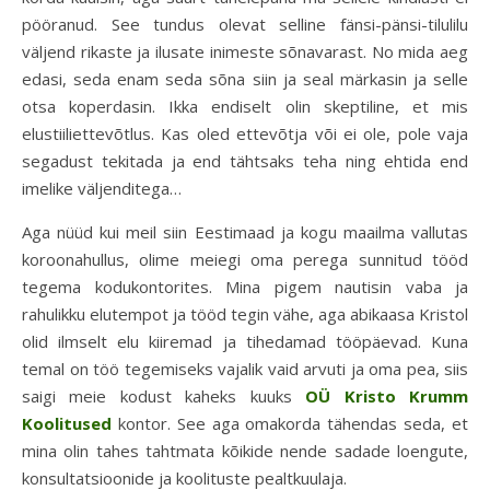
pööranud. See tundus olevat selline fänsi-pänsi-tilulilu
väljend rikaste ja ilusate inimeste sõnavarast. No mida aeg
edasi, seda enam seda sõna siin ja seal märkasin ja selle
otsa koperdasin. Ikka endiselt olin skeptiline, et mis
elustiiliettevõtlus. Kas oled ettevõtja või ei ole, pole vaja
segadust tekitada ja end tähtsaks teha ning ehtida end
imelike väljenditega…
Aga nüüd kui meil siin Eestimaad ja kogu maailma vallutas
koroonahullus, olime meiegi oma perega sunnitud tööd
tegema kodukontorites. Mina pigem nautisin vaba ja
rahulikku elutempot ja tööd tegin vähe, aga abikaasa Kristol
olid ilmselt elu kiiremad ja tihedamad tööpäevad. Kuna
temal on töö tegemiseks vajalik vaid arvuti ja oma pea, siis
saigi meie kodust kaheks kuuks
OÜ Kristo Krumm
Koolitused
kontor. See aga omakorda tähendas seda, et
mina olin tahes tahtmata kõikide nende sadade loengute,
konsultatsioonide ja koolituste pealtkuulaja.