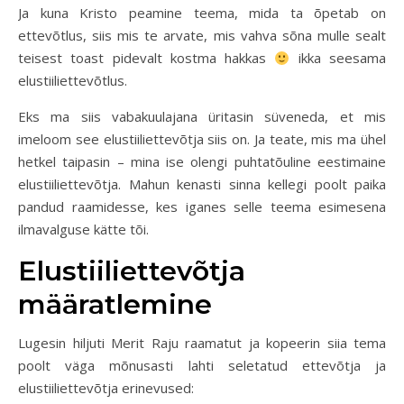
Ja kuna Kristo peamine teema, mida ta õpetab on
ettevõtlus, siis mis te arvate, mis vahva sõna mulle sealt
teisest toast pidevalt kostma hakkas
ikka seesama
elustiiliettevõtlus.
Eks ma siis vabakuulajana üritasin süveneda, et mis
imeloom see elustiiliettevõtja siis on. Ja teate, mis ma ühel
hetkel taipasin – mina ise olengi puhtatõuline eestimaine
elustiiliettevõtja. Mahun kenasti sinna kellegi poolt paika
pandud raamidesse, kes iganes selle teema esimesena
ilmavalguse kätte tõi.
Elustiiliettevõtja
määratlemine
Lugesin hiljuti Merit Raju raamatut ja kopeerin siia tema
poolt väga mõnusasti lahti seletatud ettevõtja ja
elustiiliettevõtja erinevused: