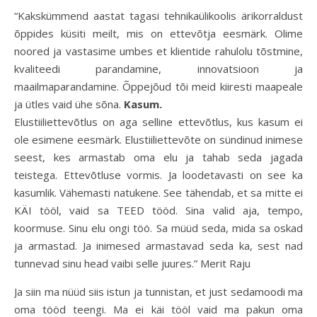
“Kakskümmend aastat tagasi tehnikaülikoolis ärikorraldust
õppides küsiti meilt, mis on ettevõtja eesmärk. Olime
noored ja vastasime umbes et klientide rahulolu tõstmine,
kvaliteedi parandamine, innovatsioon ja
maailmaparandamine. Õppejõud tõi meid kiiresti maapeale
ja ütles vaid ühe sõna.
Kasum.
Elustiiliettevõtlus on aga selline ettevõtlus, kus kasum ei
ole esimene eesmärk. Elustiiliettevõte on sündinud inimese
seest, kes armastab oma elu ja tahab seda jagada
teistega. Ettevõtluse vormis. Ja loodetavasti on see ka
kasumlik. Vähemasti natukene. See tähendab, et sa mitte ei
KÄI tööl, vaid sa TEED tööd. Sina valid aja, tempo,
koormuse. Sinu elu ongi töö. Sa müüd seda, mida sa oskad
ja armastad. Ja inimesed armastavad seda ka, sest nad
tunnevad sinu head vaibi selle juures.” Merit Raju
Ja siin ma nüüd siis istun ja tunnistan, et just sedamoodi ma
oma tööd teengi. Ma ei käi tööl vaid ma pakun oma