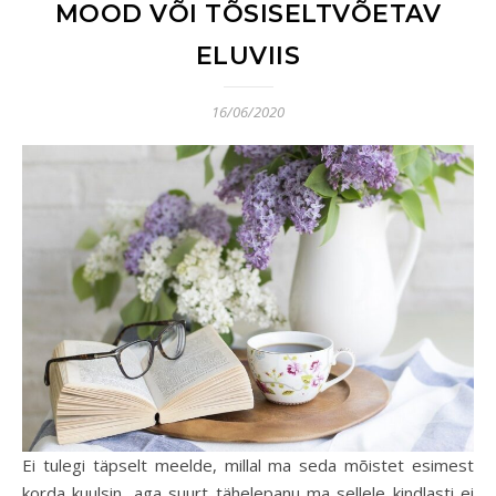
MOOD VÕI TÕSISELTVÕETAV
ELUVIIS
16/06/2020
Ei tulegi täpselt meelde, millal ma seda mõistet esimest
korda kuulsin, aga suurt tähelepanu ma sellele kindlasti ei